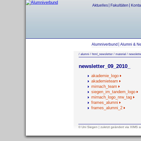
Aktuelles
Fakultäten
Konta
Alumniverbund
Alumni & N
/
alumni
/
html_newsletter
/
material
/
newslett
newsletter_09_2010_
akademie_logo
akademieteam
mirnach_team
siegen_im_tandem_logo
mirnach_logo_nrw_tag
frames_alumni
frames_alumni_2
© Uni Siegen
| zuletzt
geändert
via
XIMS
a