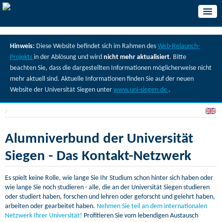
Hinweis:
Diese Website befindet sich im Rahmen des
Web-Relaunch-
Projekts
in der Ablösung und wird
nicht mehr aktualisiert
. Bitte
beachten Sie, dass die dargestellten Informationen möglicherweise nicht
mehr aktuell sind. Aktuelle Informationen finden Sie auf der neuen
Website der Universität Siegen unter
www.uni-siegen.de
.
/
Alumniverbund der Universität
Siegen - Das Kontakt-Netzwerk
Es spielt keine Rolle, wie lange Sie Ihr Studium schon hinter sich haben oder
wie lange Sie noch studieren - alle, die an der Universität Siegen studieren
oder studiert haben, forschen und lehren oder geforscht und gelehrt haben,
arbeiten oder gearbeitet haben.
Nehmen Sie teil an dem internationalen
Netzwerk Ihrer Universität!
Profitieren Sie vom lebendigen Austausch