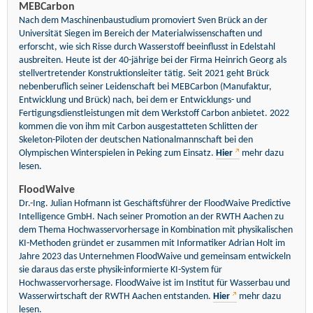
MEBCarbon
Nach dem Maschinenbaustudium promoviert Sven Brück an der
Universität Siegen im Bereich der Materialwissenschaften und
erforscht, wie sich Risse durch Wasserstoff beeinflusst in Edelstahl
ausbreiten. Heute ist der 40-jährige bei der Firma Heinrich Georg als
stellvertretender Konstruktionsleiter tätig. Seit 2021 geht Brück
nebenberuflich seiner Leidenschaft bei MEBCarbon (Manufaktur,
Entwicklung und Brück) nach, bei dem er Entwicklungs- und
Fertigungsdienstleistungen mit dem Werkstoff Carbon anbietet. 2022
kommen die von ihm mit Carbon ausgestatteten Schlitten der
Skeleton-Piloten der deutschen Nationalmannschaft bei den
Olympischen Winterspielen in Peking zum Einsatz.
Hier
mehr dazu
lesen.
FloodWaive
Dr.-Ing. Julian Hofmann ist Geschäftsführer der FloodWaive Predictive
Intelligence GmbH. Nach seiner Promotion an der RWTH Aachen zu
dem Thema Hochwasservorhersage in Kombination mit physikalischen
KI-Methoden gründet er zusammen mit Informatiker Adrian Holt im
Jahre 2023 das Unternehmen FloodWaive und gemeinsam entwickeln
sie daraus das erste physik-informierte KI-System für
Hochwasservorhersage. FloodWaive ist im Institut für Wasserbau und
Wasserwirtschaft der RWTH Aachen entstanden.
Hier
mehr dazu
lesen.