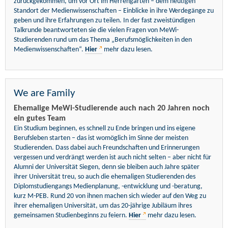
zurückgekommen, um vor Ort im Herrengarten – dem heutigen
Standort der Medienwissenschaften – Einblicke in ihre Werdegänge zu
geben und ihre Erfahrungen zu teilen. In der fast zweistündigen
Talkrunde beantworteten sie die vielen Fragen von MeWi-
Studierenden rund um das Thema „Berufsmöglichkeiten in den
Medienwissenschaften“.
Hier
mehr dazu lesen.
We are Family
Ehemalige MeWi-Studierende auch nach 20 Jahren noch
ein gutes Team
Ein Studium beginnen, es schnell zu Ende bringen und ins eigene
Berufsleben starten – das ist womöglich im Sinne der meisten
Studierenden. Dass dabei auch Freundschaften und Erinnerungen
vergessen und verdrängt werden ist auch nicht selten – aber nicht für
Alumni der Universität Siegen, denn sie bleiben auch Jahre später
ihrer Universität treu, so auch die ehemaligen Studierenden des
Diplomstudiengangs Medienplanung, -entwicklung und -beratung,
kurz M-PEB. Rund 20 von ihnen machen sich wieder auf den Weg zu
ihrer ehemaligen Universität, um das 20-jährige Jubiläum ihres
gemeinsamen Studienbeginns zu feiern.
Hier
mehr dazu lesen.