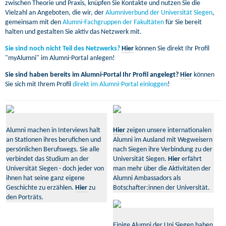
zwischen Theorie und Praxis, knüpfen Sie Kontakte und nutzen Sie die
Vielzahl an Angeboten, die wir, der
Alumniverbund der Universität Siegen
,
gemeinsam mit den
Alumni-Fachgruppen der Fakultäten
für Sie bereit
halten und gestalten Sie aktiv das Netzwerk mit.
Sie sind noch nicht Teil des Netzwerks?
Hier
können Sie direkt Ihr Profil
"myAlumni" im Alumni-Portal anlegen!
Sie sind haben bereits im Alumni-Portal Ihr Profil angelegt?
Hier
können
Sie sich mit Ihrem Profil
direkt im Alumni-Portal einloggen
!
Alumni machen in Interviews halt
Hier
zeigen unsere internationalen
an Stationen ihres berufichen und
Alumni im Ausland mit Wegweisern
persönlichen Berufswegs. Sie alle
nach Siegen ihre Verbindung zu der
verbindet das Studium an der
Universität Siegen.
Hier
erfährt
Universität Siegen - doch jeder von
man mehr über die Aktivitäten der
ihnen hat seine ganz eigene
Alumni Ambassadors als
Geschichte zu erzählen.
Hier
zu
Botschafter:innen der Universität.
den Porträts.
Einige Alumni der Uni Siegen haben