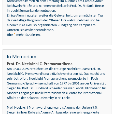
Absolventen kamen zu dem Empfang im Audimax am Campus Adolf-
Reichwein-Straße und nahmen von Rektorin Prof. Dr. Stefanie Reese
ihre Jubiläumsurkunden entgegen.
Einige Alumni nutzten weiter die Gelegenheit, um am nächsten Tag
das vielfältige Programm der Offenen Uni wahrzunehmen und bei
einem für sie exklusiv organisierten Rundgang den Campus am
Unteren Schloss kennenzulernen.
Hier
mehr dazu lesen.
In Memoriam
Prof. Dr. Neelakshi C. Premawardhena
Am 22.03.2025 erreichte uns die traurige Nachricht, dass Prof. Dr.
Neelakshi C. Premawardhena plötzlich verstorben ist. Das macht uns
sehr betroffen. Neelakshi Premawardhena promovierte im Fach
Germanistik/Sprachwissenschaft von 1997 bis 2001 an der Universität
Siegen bei Prof. Dr. Burkhard Schaeder. Sie war Lehrstuhlinhaberin für
Modern Languages und leitete zudem das Centre for International
Affairs an der Kelaniya University in Sri Lanka.
Prof. Neelakshi Premawardhena war als Alumna der Universität
Siegen in ihrer Rolle als Alumni-Ambassador eine sehr engagierte