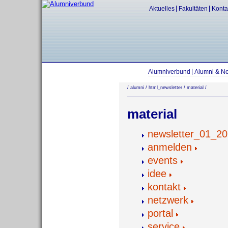
Aktuelles
Fakultäten
Konta
Alumniverbund
Alumni & N
/
alumni
/
html_newsletter
/
material
/
material
newsletter_01_2
anmelden
events
idee
kontakt
netzwerk
portal
service