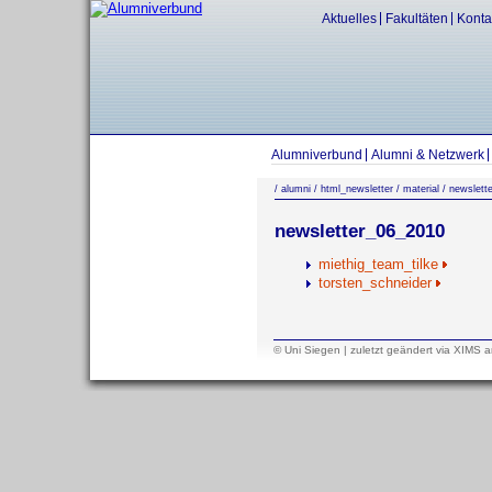
Aktuelles
Fakultäten
Konta
Alumniverbund
Alumni & Netzwerk
/
alumni
/
html_newsletter
/
material
/
newslett
newsletter_06_2010
miethig_team_tilke
torsten_schneider
© Uni Siegen
| zuletzt
geändert
via
XIMS
a