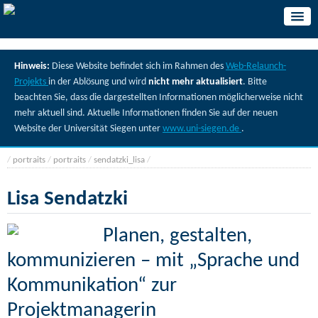
Hinweis:
Diese Website befindet sich im Rahmen des
Web-Relaunch-
Projekts
in der Ablösung und wird
nicht mehr aktualisiert
. Bitte
beachten Sie, dass die dargestellten Informationen möglicherweise nicht
mehr aktuell sind. Aktuelle Informationen finden Sie auf der neuen
Website der Universität Siegen unter
www.uni-siegen.de
.
/
portraits
/
portraits
/
sendatzki_lisa
/
Lisa Sendatzki
Planen, gestalten,
kommunizieren – mit „Sprache und
Kommunikation“ zur
Projektmanagerin