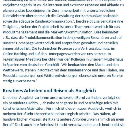
Projektmanagerin ist es, die internen und externen Prozesse und Abläufe zu
planen und zu koordinieren; in Zusammenarbeit mit unterschiedlichen
Dienstleistern übernehme ich die Gestaltung der Kommunikationskanäle
sowie die adäquate Kundenkommunikation.“, beschreibt Lisa Sendatzki ihre
Tätigkeit. „Neben der Projektarbeit ist unser Team verantwortlich für das
Produktmanagement und die Marketingkommunikation. Dies beinhaltet
z.B., dass die Produktkommunikation in den jeweiligen Broschüren und auf
unserer Homepage verständlich und ansprechen gestaltet und natürlich
immer aktuell ist. Die technischen Prozesse zum Vertragsabschluss, im
Online Banking und auf den Homepages werden von uns betreut. In
regelmäßigen Meetings berichten wir den Kollegen in unserem Mutterhaus
in Spanien vom deutschen Geschäft. Wir beobachten den Markt und den
Wettbewerb, stehen in Kontakt mit dem Kundenservice und den Filialen, um
Produktanpassungen und Weiterentwicklungen ebenso wie unseren Service
stetig zu verbessern.“
Kreatives Arbeiten und Reisen als Ausgleich
Um einen Ausgleich zu ihrem anspruchsvollen Beruf zu finden, verfolgt sie
ein besonderes Hobby. „Ich nähe sehr gerne in und beschäftige mich mit
künstlerischen Aktivitäten. Für mich ist dies ein super Ausgleich, weil ich in
meinem Beruf sehr theoretisch und strategisch arbeite. Das Nähen, als
handwerklicher Prozess, stellt ganz andere Anforderungen an mich als mein
Beruf.“ Doch auch ihre Reiselust ist nicht verschwunden; auch heute reist sie