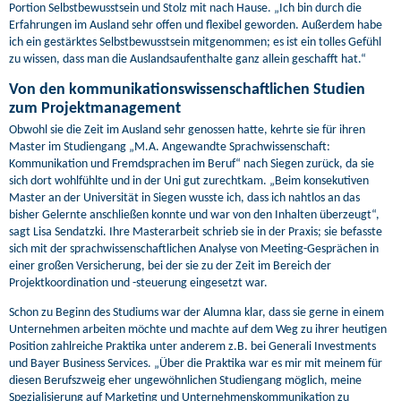
Portion Selbstbewusstsein und Stolz mit nach Hause. „Ich bin durch die
Erfahrungen im Ausland sehr offen und flexibel geworden. Außerdem habe
ich ein gestärktes Selbstbewusstsein mitgenommen; es ist ein tolles Gefühl
zu wissen, dass man die Auslandsaufenthalte ganz allein geschafft hat.“
Von den kommunikationswissenschaftlichen Studien
zum Projektmanagement
Obwohl sie die Zeit im Ausland sehr genossen hatte, kehrte sie für ihren
Master im Studiengang „M.A. Angewandte Sprachwissenschaft:
Kommunikation und Fremdsprachen im Beruf“ nach Siegen zurück, da sie
sich dort wohlfühlte und in der Uni gut zurechtkam. „Beim konsekutiven
Master an der Universität in Siegen wusste ich, dass ich nahtlos an das
bisher Gelernte anschließen konnte und war von den Inhalten überzeugt“,
sagt Lisa Sendatzki. Ihre Masterarbeit schrieb sie in der Praxis; sie befasste
sich mit der sprachwissenschaftlichen Analyse von Meeting-Gesprächen in
einer großen Versicherung, bei der sie zu der Zeit im Bereich der
Projektkoordination und -steuerung eingesetzt war.
Schon zu Beginn des Studiums war der Alumna klar, dass sie gerne in einem
Unternehmen arbeiten möchte und machte auf dem Weg zu ihrer heutigen
Position zahlreiche Praktika unter anderem z.B. bei Generali Investments
und Bayer Business Services. „Über die Praktika war es mir mit meinem für
diesen Berufszweig eher ungewöhnlichen Studiengang möglich, meine
Spezialisierung auf Marketing und Unternehmenskommunikation zu