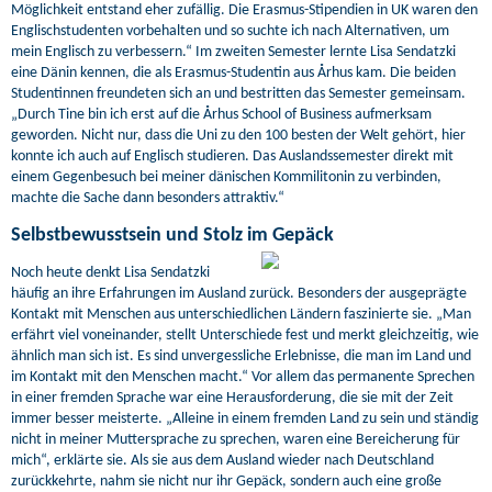
Möglichkeit entstand eher zufällig. Die Erasmus-Stipendien in UK waren den
Englischstudenten vorbehalten und so suchte ich nach Alternativen, um
mein Englisch zu verbessern.“ Im zweiten Semester lernte Lisa Sendatzki
eine Dänin kennen, die als Erasmus-Studentin aus Århus kam. Die beiden
Studentinnen freundeten sich an und bestritten das Semester gemeinsam.
„Durch Tine bin ich erst auf die Århus School of Business aufmerksam
geworden. Nicht nur, dass die Uni zu den 100 besten der Welt gehört, hier
konnte ich auch auf Englisch studieren. Das Auslandssemester direkt mit
einem Gegenbesuch bei meiner dänischen Kommilitonin zu verbinden,
machte die Sache dann besonders attraktiv.“
Selbstbewusstsein und Stolz im Gepäck
Noch heute denkt Lisa Sendatzki
häufig an ihre Erfahrungen im Ausland zurück. Besonders der ausgeprägte
Kontakt mit Menschen aus unterschiedlichen Ländern faszinierte sie. „Man
erfährt viel voneinander, stellt Unterschiede fest und merkt gleichzeitig, wie
ähnlich man sich ist. Es sind unvergessliche Erlebnisse, die man im Land und
im Kontakt mit den Menschen macht.“ Vor allem das permanente Sprechen
in einer fremden Sprache war eine Herausforderung, die sie mit der Zeit
immer besser meisterte. „Alleine in einem fremden Land zu sein und ständig
nicht in meiner Muttersprache zu sprechen, waren eine Bereicherung für
mich“, erklärte sie. Als sie aus dem Ausland wieder nach Deutschland
zurückkehrte, nahm sie nicht nur ihr Gepäck, sondern auch eine große