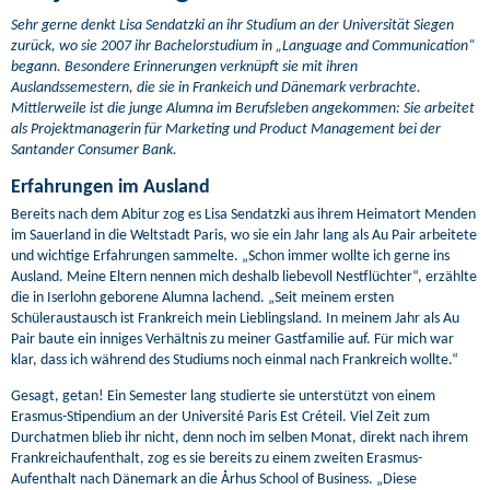
Sehr gerne denkt Lisa Sendatzki an ihr Studium an der Universität Siegen
zurück, wo sie 2007 ihr Bachelorstudium in „Language and Communication“
begann. Besondere Erinnerungen verknüpft sie mit ihren
Auslandssemestern, die sie in Frankeich und Dänemark verbrachte.
Mittlerweile ist die junge Alumna im Berufsleben angekommen: Sie arbeitet
als Projektmanagerin für Marketing und Product Management bei der
Santander Consumer Bank.
Erfahrungen im Ausland
Bereits nach dem Abitur zog es Lisa Sendatzki aus ihrem Heimatort Menden
im Sauerland in die Weltstadt Paris, wo sie ein Jahr lang als Au Pair arbeitete
und wichtige Erfahrungen sammelte. „Schon immer wollte ich gerne ins
Ausland. Meine Eltern nennen mich deshalb liebevoll Nestflüchter“, erzählte
die in Iserlohn geborene Alumna lachend. „Seit meinem ersten
Schüleraustausch ist Frankreich mein Lieblingsland. In meinem Jahr als Au
Pair baute ein inniges Verhältnis zu meiner Gastfamilie auf. Für mich war
klar, dass ich während des Studiums noch einmal nach Frankreich wollte.“
Gesagt, getan! Ein Semester lang studierte sie unterstützt von einem
Erasmus-Stipendium an der Université Paris Est Créteil. Viel Zeit zum
Durchatmen blieb ihr nicht, denn noch im selben Monat, direkt nach ihrem
Frankreichaufenthalt, zog es sie bereits zu einem zweiten Erasmus-
Aufenthalt nach Dänemark an die Århus School of Business. „Diese