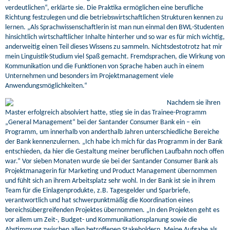
verdeutlichen“, erklärte sie. Die Praktika ermöglichen eine berufliche
Richtung festzulegen und die betriebswirtschaftlichen Strukturen kennen zu
lernen. „Als Sprachwissenschaftlerin ist man nun einmal den BWL-Studenten
hinsichtlich wirtschaftlicher Inhalte hinterher und so war es für mich wichtig,
anderweitig einen Teil dieses Wissens zu sammeln. Nichtsdestotrotz hat mir
mein Linguistik-Studium viel Spaß gemacht. Fremdsprachen, die Wirkung von
Kommunikation und die Funktionen von Sprache haben auch in einem
Unternehmen und besonders im Projektmanagement viele
Anwendungsmöglichkeiten.“
Nachdem sie ihren
Master erfolgreich absolviert hatte, stieg sie in das Trainee-Programm
„General Management“ bei der Santander Consumer Bank ein – ein
Programm, um innerhalb von anderthalb Jahren unterschiedliche Bereiche
der Bank kennenzulernen. „Ich habe ich mich für das Programm in der Bank
entschieden, da hier die Gestaltung meiner beruflichen Laufbahn noch offen
war.“ Vor sieben Monaten wurde sie bei der Santander Consumer Bank als
Projektmanagerin für Marketing und Product Management übernommen
und fühlt sich an ihrem Arbeitsplatz sehr wohl. In der Bank ist sie in ihrem
Team für die Einlagenprodukte, z.B. Tagesgelder und Sparbriefe,
verantwortlich und hat schwerpunktmäßig die Koordination eines
bereichsübergreifenden Projektes übernommen. „In den Projekten geht es
vor allem um Zeit-, Budget- und Kommunikationsplanung sowie die
Abstimmung zwischen allen betroffenen Stakeholdern. Meine Aufgabe als