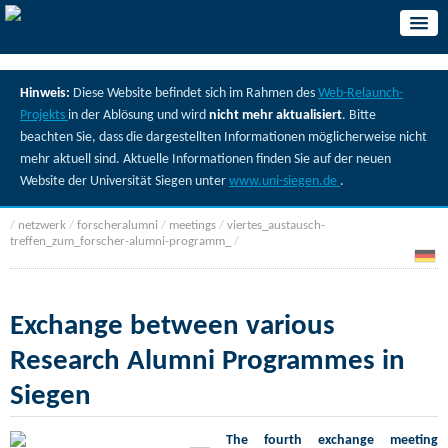
Hinweis:
Diese Website befindet sich im Rahmen des
Web-Relaunch-
Projekts
in der Ablösung und wird
nicht mehr aktualisiert
. Bitte
beachten Sie, dass die dargestellten Informationen möglicherweise nicht
mehr aktuell sind. Aktuelle Informationen finden Sie auf der neuen
Website der Universität Siegen unter
www.uni-siegen.de
.
/
netzwerk
/
forscheralumni
/
meetings
/
viertes_austausch-
treffen_zum_forscher-alumni-programm_
/
Exchange between various
Research Alumni Programmes in
Siegen
The fourth exchange meeting