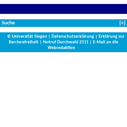
Suche
© Universität Siegen
|
Datenschutzerklärung
|
Erklärung zur
Barrierefreiheit
|
Notruf Durchwahl 2111
|
E-Mail an die
Webredaktion