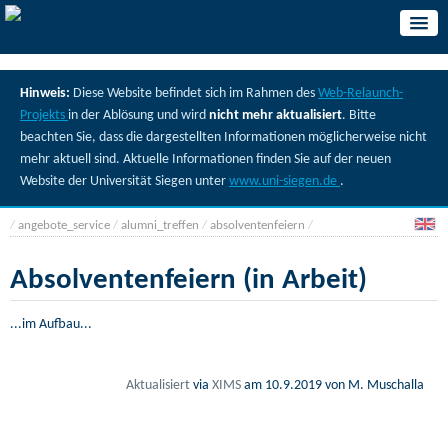
Hinweis:
Diese Website befindet sich im Rahmen des
Web-Relaunch-
Projekts
in der Ablösung und wird
nicht mehr aktualisiert
. Bitte
beachten Sie, dass die dargestellten Informationen möglicherweise nicht
mehr aktuell sind. Aktuelle Informationen finden Sie auf der neuen
Website der Universität Siegen unter
www.uni-siegen.de
.
/
angebote_service
/
alumni_treffen
/
absolventenfeiern
/
Absolventenfeiern (in Arbeit)
...im Aufbau...
Aktualisiert
via
XIMS
am
10.9.2019
von M. Muschalla